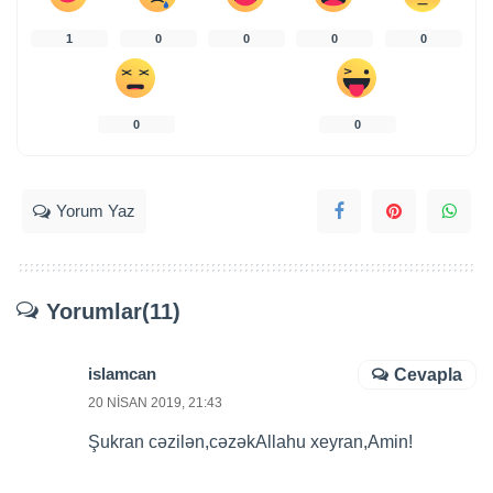
1
0
0
0
0
0
0
Yorum Yaz
Yorumlar(11)
islamcan
Cevapla
20 NISAN 2019, 21:43
Şukran cəzilən,cəzəkAllahu xeyran,Amin!