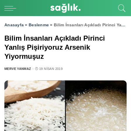
Anasayfa »
Beslenme
»
Bilim İnsanları Açıkladı Pirinci Yanlış Pişiriyoruz Arsenik Yiyormuşuz
Bilim İnsanları Açıkladı Pirinci
Yanlış Pişiriyoruz Arsenik
Yiyormuşuz
MERVE YANMAZ
19 NISAN 2019
POSTED
BY