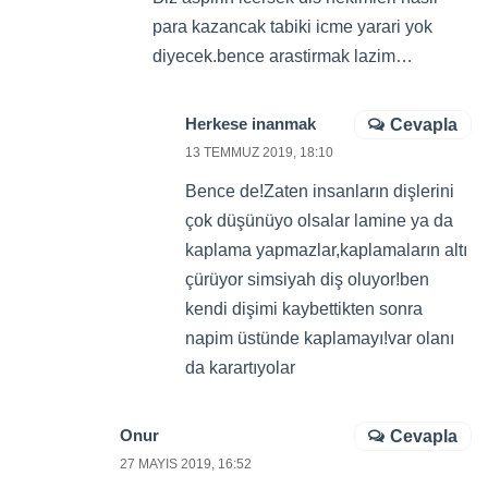
para kazancak tabiki icme yarari yok
diyecek.bence arastirmak lazim…
Herkese inanmak
Cevapla
13 TEMMUZ 2019, 18:10
Bence de!Zaten insanların dişlerini
çok düşünüyo olsalar lamine ya da
kaplama yapmazlar,kaplamaların altı
çürüyor simsiyah diş oluyor!ben
kendi dişimi kaybettikten sonra
napim üstünde kaplamayı!var olanı
da karartıyolar
Onur
Cevapla
27 MAYIS 2019, 16:52