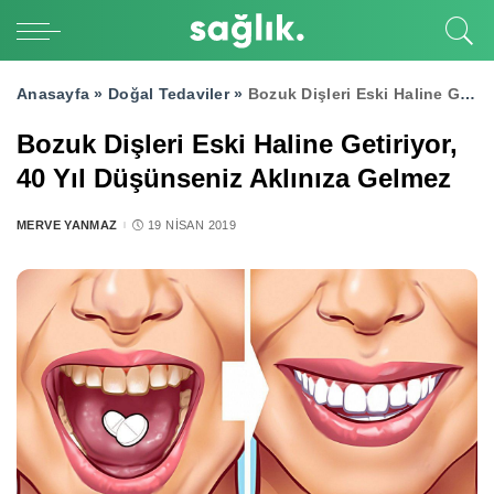
Anasayfa »
Doğal Tedaviler
»
Bozuk Dişleri Eski Haline Getiriyor, 40 Yıl Düşünseniz Aklınıza Gelmez
Bozuk Dişleri Eski Haline Getiriyor,
40 Yıl Düşünseniz Aklınıza Gelmez
MERVE YANMAZ
19 NISAN 2019
POSTED
BY