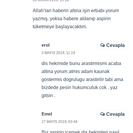
28 NISAN 2019, 13:18
Allah’tan haberin altına işin erbabı yorum
yazmış. yoksa habere aldanıp aspirin
tüketmeye başlayacaktım.
erol
Cevapla
3 MAYIS 2019, 11:19
dis hekimide bunu arastirmismi acaba
altina yorum atmis adam kaunak
gostermis dogrulugu arastirilir tabi ama
bizdede pesin hukumculuk cok . yaz
gitsin .
Emel
Cevapla
27 MAYIS 2019, 03:48
Biz aspirin icersek dis hekimleri nasil