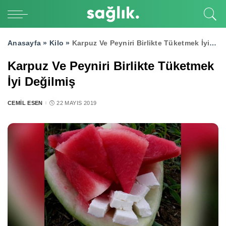
Anasayfa »
Kilo
»
Karpuz Ve Peyniri Birlikte Tüketmek İyi Değilmiş
Karpuz Ve Peyniri Birlikte Tüketmek
İyi Değilmiş
CEMIL ESEN
22 MAYIS 2019
POSTED
BY