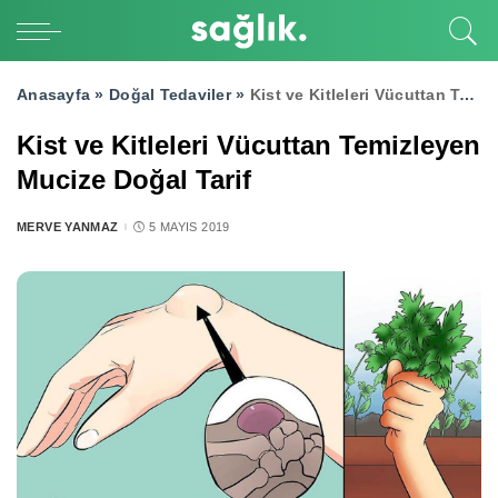
Anasayfa »
Doğal Tedaviler
»
Kist ve Kitleleri Vücuttan Temizleyen Mucize Doğal Tarif
Kist ve Kitleleri Vücuttan Temizleyen
Mucize Doğal Tarif
MERVE YANMAZ
5 MAYIS 2019
POSTED
BY