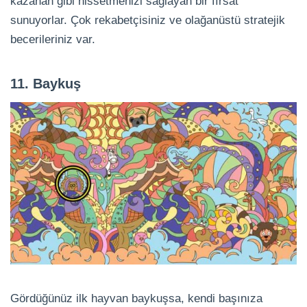
kazanan gibi hissetmenizi sağlayan bir fırsat
sunuyorlar. Çok rekabetçisiniz ve olağanüstü stratejik
becerileriniz var.
11. Baykuş
Gördüğünüz ilk hayvan baykuşsa, kendi başınıza