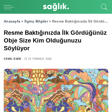
Anasayfa »
İlginç Bilgiler
»
Resme Baktığınızda İlk Gördüğünüz Obje Size Kim Olduğunuzu Söylüyor
Resme Baktığınızda İlk Gördüğünüz
Obje Size Kim Olduğunuzu
Söylüyor
CEMIL ESEN
25 TEMMUZ 2020
POSTED
BY