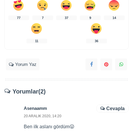
77
7
37
9
14
11
36
Yorum Yaz
Yorumlar(2)
Asenaamm
Cevapla
20 ARALIK 2020, 14:20
Ben ilk aslanı gördüm😛