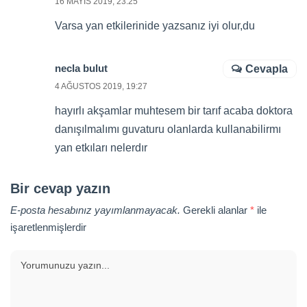
16 MAYIS 2019, 23:25
Varsa yan etkilerinide yazsanız iyi olur,du
necla bulut
Cevapla
4 AĞUSTOS 2019, 19:27
hayırlı akşamlar muhtesem bir tarıf acaba doktora
danışılmalımı guvaturu olanlarda kullanabilirmı
yan etkıları nelerdır
Bir cevap yazın
E-posta hesabınız yayımlanmayacak.
Gerekli alanlar
*
ile
işaretlenmişlerdir