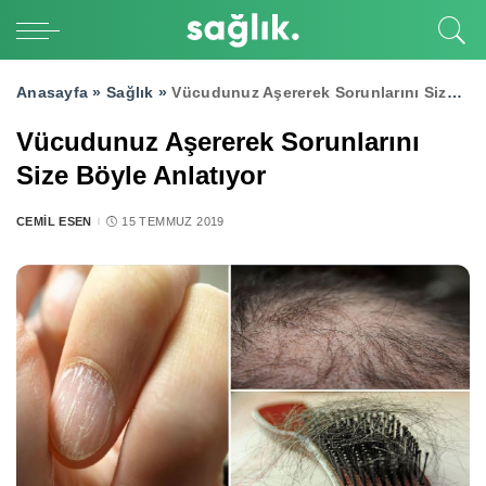
Anasayfa »
Sağlık
»
Vücudunuz Aşererek Sorunlarını Size Böyle Anlatıyor
Vücudunuz Aşererek Sorunlarını
Size Böyle Anlatıyor
CEMIL ESEN
15 TEMMUZ 2019
POSTED
BY