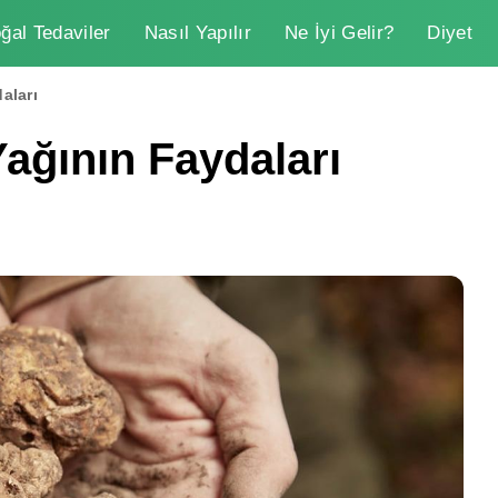
ğal Tedaviler
Nasıl Yapılır
Ne İyi Gelir?
Diyet
aları
Yağının Faydaları