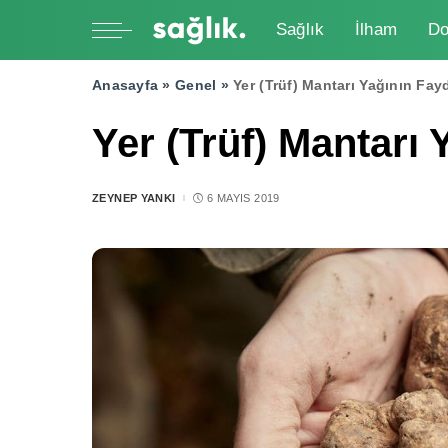
Sağlık
İlham
Do
Anasayfa »
Genel
»
Yer (Trüf) Mantarı Yağının Fayd
Yer (Trüf) Mantarı 
ZEYNEP YANKI
6 MAYIS 2019
POSTED
BY