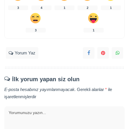
3
4
1
2
1
3
1
Yorum Yaz
İlk yorum yapan siz olun
E-posta hesabınız yayımlanmayacak.
Gerekli alanlar
*
ile
işaretlenmişlerdir