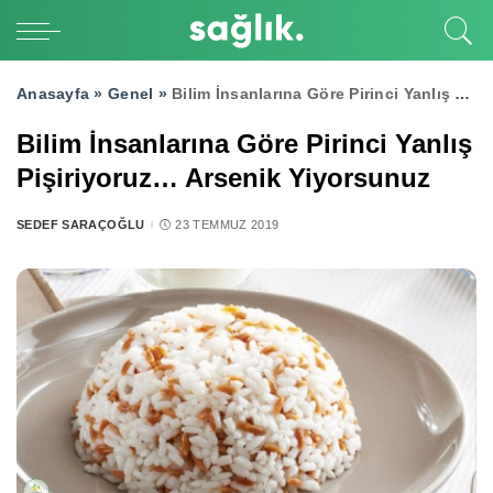
Anasayfa »
Genel
»
Bilim İnsanlarına Göre Pirinci Yanlış Pişiriyoruz… Arsenik Yiyorsunuz
Bilim İnsanlarına Göre Pirinci Yanlış
Pişiriyoruz… Arsenik Yiyorsunuz
SEDEF SARAÇOĞLU
23 TEMMUZ 2019
POSTED
BY