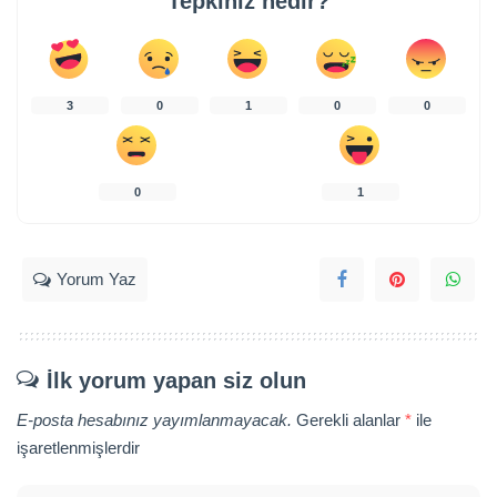
Tepkiniz nedir?
3
0
1
0
0
0
1
Yorum Yaz
İlk yorum yapan siz olun
E-posta hesabınız yayımlanmayacak.
Gerekli alanlar
*
ile
işaretlenmişlerdir