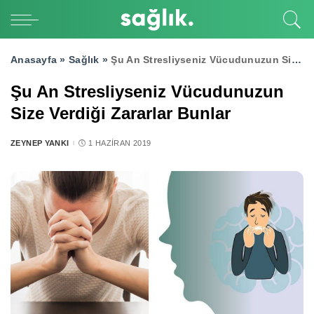
Anasayfa »
Sağlık
»
Şu An Stresliyseniz Vücudunuzun Size Verdiği Zararlar Bunlar
Şu An Stresliyseniz Vücudunuzun
Size Verdiği Zararlar Bunlar
ZEYNEP YANKI
1 HAZIRAN 2019
POSTED
BY