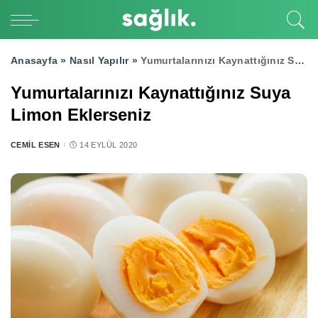
Anasayfa »
Nasıl Yapılır
»
Yumurtalarınızı Kaynattığınız Suya Limon Eklerseniz
Yumurtalarınızı Kaynattığınız Suya
Limon Eklerseniz
CEMIL ESEN
14 EYLÜL 2020
POSTED
BY