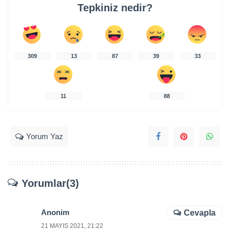
Tepkiniz nedir?
309
13
87
39
33
11
88
Yorum Yaz
Yorumlar(3)
Anonim
Cevapla
21 MAYIS 2021, 21:22