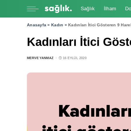
Sağlık
İlham
Do
Anasayfa »
Kadın
»
Kadınları İtici Gösteren 9 Hare
Kadınları İtici Gös
MERVE YANMAZ
16 EYLÜL 2020
POSTED
BY