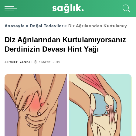
Anasayfa »
Doğal Tedaviler
»
Diz Ağrılarından Kurtulamıyorsanız Derdinizin Devası Hint Yağı
Diz Ağrılarından Kurtulamıyorsanız
Derdinizin Devası Hint Yağı
ZEYNEP YANKI
7 MAYIS 2019
POSTED
BY