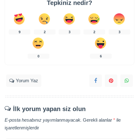
Tepkiniz nedir?
9
2
3
2
3
0
6
Yorum Yaz
İlk yorum yapan siz olun
E-posta hesabınız yayımlanmayacak.
Gerekli alanlar
*
ile
işaretlenmişlerdir